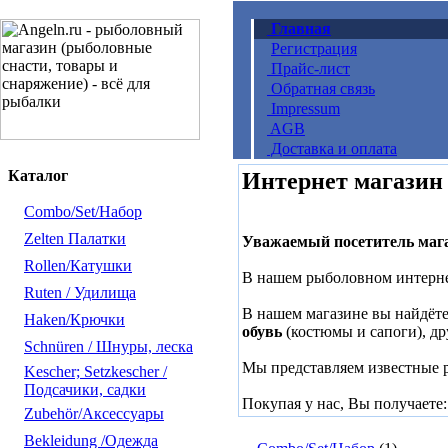
Главная
Регистрация
Прайс-лист
Обратная связь
Impressum
AGB
Доставка и оплата
Каталог
Интернет магазин
Combo/Set/Набор
Zelten Палатки
Уважаемый посетитель мага
Rollen/Катушки
В нашем рыболовном интерне
Ruten / Удилища
В нашем магазине вы найдёт
Haken/Крючки
обувь
(костюмы и сапоги), д
Schnüren / Шнуры, леска
Мы представляем известные 
Kescher; Setzkescher /
Подсачики, садки
Покупая у нас, Вы получаете
Zubehör/Аксессуары
Bekleidung /Одежда