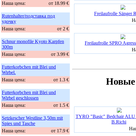
Наша цена:
от 18.99 €
Freilaufrolle Sänger 
Rutenhalter/подставка под
Н
удочку
Наша цена:
от 2 €
Schnur monofile Kyoto Karpfen
Freilaufrolle SPRO Agres
300m
Н
Наша цена:
от 3.99 €
Futterkorbchen mit Blei und
Wirbel.
Новые
Наша цена:
от 1.3 €
Futterkorbchen mit Blei und
Wirbel geschlossen
Наша цена:
от 1.5 €
TYRO "Basic" Bedchair ALU -
Setzkescher Westline 3,50m mit
B.Richi
Spies und Tasche
На
Наша цена:
от 17.9 €