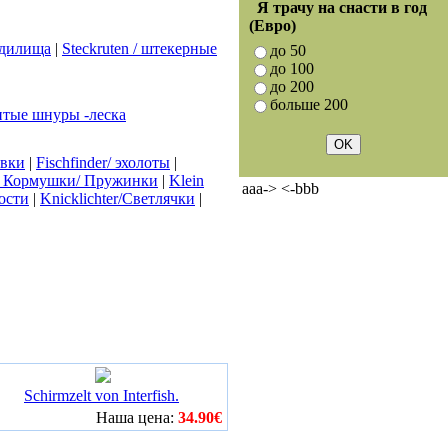
Я трачу на снасти в год
(Евро)
 удилища
|
Steckruten / штекерные
до 50
до 100
до 200
больше 200
итые шнуры -леска
ёвки
|
Fischfinder/ эхолоты
|
len/ Кормушки/ Пружинки
|
Klein
aaa-> <-bbb
ости
|
Knicklichter/Светлячки
|
Schirmzelt von Interfish.
Наша цена:
34.90€