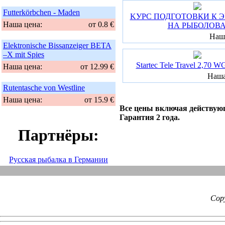
Futterkörbchen - Maden
KУРС ПОДГОТОВКИ К 
Наша цена:
от 0.8 €
НА РЫБОЛОВ
Наш
Elektronische Bissanzeiger BETA
–X mit Spies
Startec Tele Travel 2,70 W
Наша цена:
от 12.99 €
Наша
Rutentasche von Westline
Наша цена:
от 15.9 €
Все цены включая действу
Гарантия 2 года.
Партнёры:
Русская рыбалка в Германии
Cop