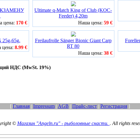
ЭКЗАМЕНУ
Ultimate q-Match King of Club (KOC-
А
Feeder) 4,20m
а цена:
170 €
Наша цена:
59 €
G 25g-65g.
Freilaufrolle Sänger Bionic Giant Carp
Forell
RT 80
 цена:
8.99 €
Наша цена:
38 €
ющий НДС (MwSt. 19%)
[
Главная
|
Impressum
|
AGB
|
Прайс-лист
|
Регистрация
]
yright ©
Магазин "Angeln.ru" - рыболовные снасти.
. All rights res