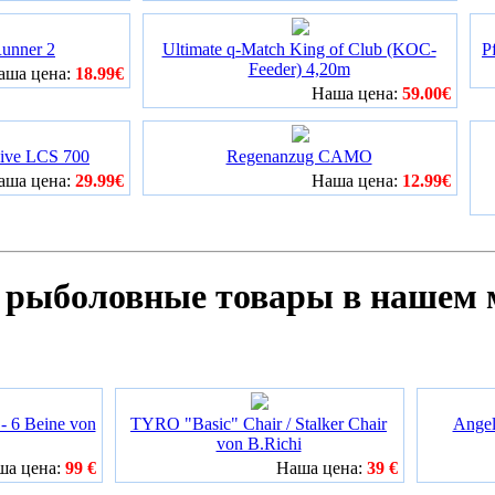
Runner 2
Ultimate q-Match King of Club (KOC-
P
Feeder) 4,20m
аша цена:
18.99€
Наша цена:
59.00€
sive LCS 700
Regenanzug CAMO
аша цена:
29.99€
Наша цена:
12.99€
 рыболовные товары в нашем 
 6 Beine von
TYRO "Basic" Chair / Stalker Chair
Angel
von B.Richi
ша цена:
99 €
Наша цена:
39 €