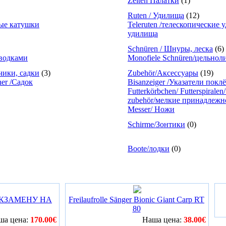
Zelten Палатки
(1)
Ruten / Удилища
(12)
рные катушки
Teleruten /телескопические
удилища
Schnüren / Шнуры, леска
(6)
оводками
Monofiele Schnüren/цельнол
ачики, садки
(3)
Zubehör/Аксессуары
(19)
her /Садок
Bisanzeiger /Указатели покл
Futterkörbchen/ Futterspira
zubehör/мелкие принадлежн
Messer/ Ножи
Schirme/Зонтики
(0)
Boote/лодки
(0)
ЭКЗАМЕНУ НА
Freilaufrolle Sänger Bionic Giant Carp RT
80
ша цена:
170.00€
Наша цена:
38.00€