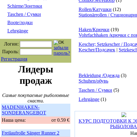
Combo/Set/Набор
(1)
Schirme/Зонтики
Rollen/Катушки
(12)
Taschen / Сумки
Stationärrollen / Стациона
Boote/лодки
Haken/Крючки
(19)
Lehrgänge
Vohrfachhaken /крючки с п
Логин:
Kescher; Setzkescher / Подс
забыли
Kescher/Подсачек
|
Setzkesc
Пароль:
пароль?
Регистрация
Лидеры
Bekleidung /Одежда
(3)
продаж
Schuhen/обувь
Taschen / Сумки
(5)
Самые покупаемые рыболовные
Lehrgänge
(1)
снасти.
MADENHAKEN-
SONDERANGEBOT
Наша цена:
от 0.59 €
KУРС ПОДГОТОВКИ К 
РЫБОЛОВА
Freilaufrolle Sänger Runner 2
На