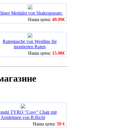
flüger Medalist von Shakespoeare.
Наша цена:
49.99€
Rutentasche von Westline für
montierten Ruten
Наша цена:
15.90€
магазине
stuhl TYRO "Cosy" Chair mit
Armlehnen von B.Richi
Наша цена:
59 €