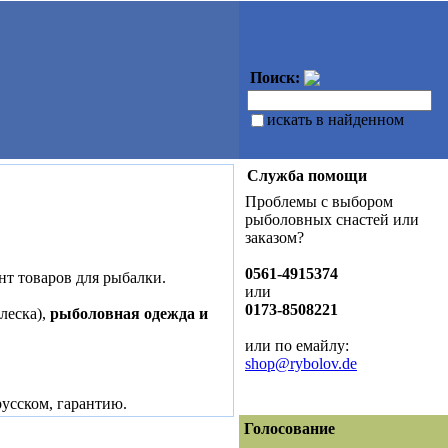
Поиск:
искать в найденном
Служба помощи
Проблемы с выбором
рыболовных снастей или
заказом?
0561-4915374
т товаров для рыбалки.
или
0173-8508221
леска),
рыболовная одежда и
или по емайлу:
shop@rybolov.de
русском, гарантию.
Голосование